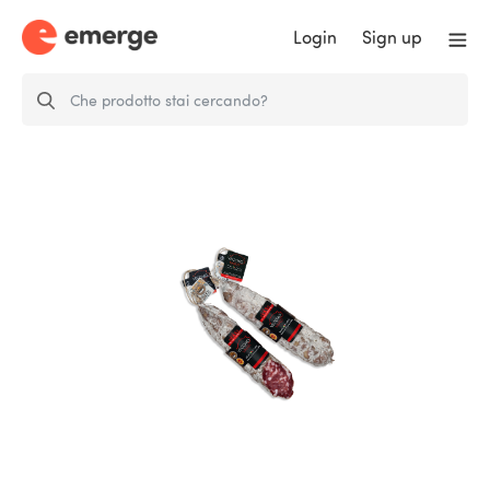
Login
Sign up
Varzino