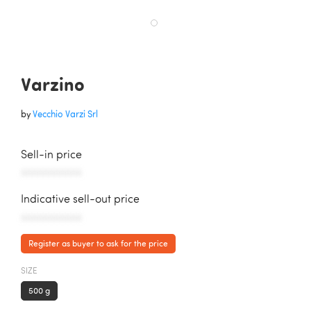
Varzino
by
Vecchio Varzi Srl
Sell-in price
AAAAAAAAAAA
Indicative sell-out price
AAAAAAAAAAA
Register as buyer to ask for the price
SIZE
500 g