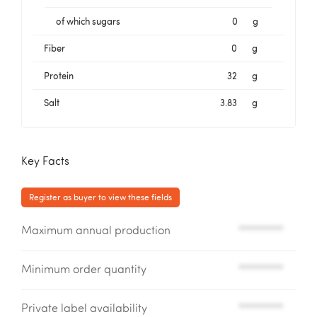
of which sugars
0
g
Fiber
0
g
Protein
32
g
Salt
3.83
g
Key Facts
Register as buyer to view these fields
Maximum annual production
*********
Minimum order quantity
*********
Private label availability
*********