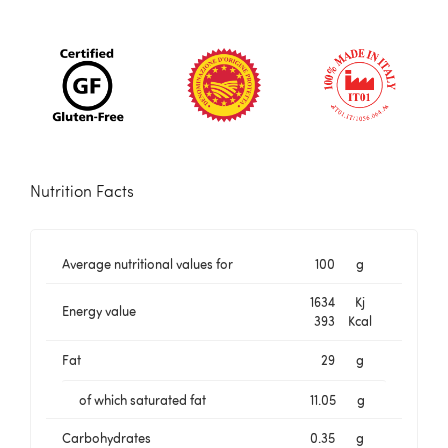
Nutrition Facts
Average nutritional values for
100
g
1634
Kj
Energy value
393
Kcal
Fat
29
g
of which saturated fat
11.05
g
Carbohydrates
0.35
g