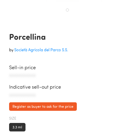
Porcellina
by
Società Agricola del Parco S.S.
Sell-in price
AAAAAAAAAAA
Indicative sell-out price
AAAAAAAAAAA
Register as buyer to ask for the price
SIZE
3.3 ml