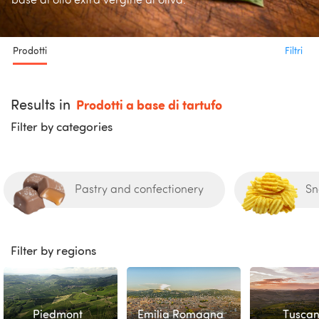
base di olio extra vergine di oliva.
Prodotti
Filtri
Results in
Prodotti a base di tartufo
Filter by categories
Pastry and confectionery
Sn
Filter by regions
Piedmont
Emilia Romagna
Tusca