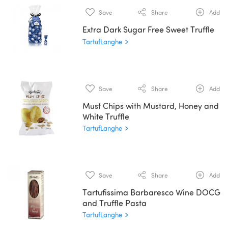
Save
Share
Add
Extra Dark Sugar Free Sweet Truffle
TartufLanghe
Save
Share
Add
Must Chips with Mustard, Honey and
White Truffle
TartufLanghe
Save
Share
Add
Tartufissima Barbaresco Wine DOCG
and Truffle Pasta
TartufLanghe