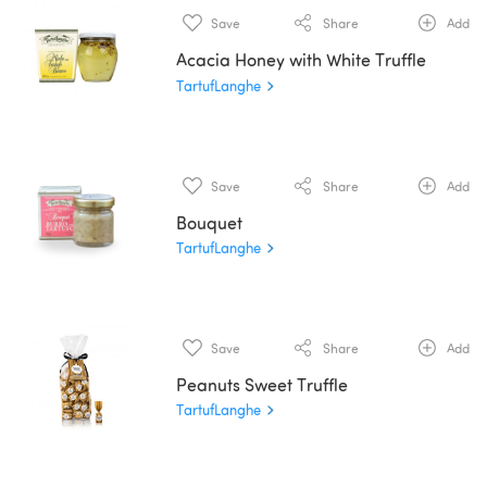
Save
Share
Add
Acacia Honey with White Truffle
TartufLanghe
Save
Share
Add
Bouquet
TartufLanghe
Save
Share
Add
Peanuts Sweet Truffle
TartufLanghe