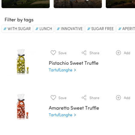
Filter by tags
WITH SUGAR
LUNCH
INNOVATIVE
SUGAR FREE
APERIT
Save
Share
Add
Pistachio Sweet Truffle
TartufLanghe
Save
Share
Add
Amaretto Sweet Truffle
TartufLanghe