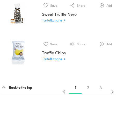
Save
Share
Add
Sweet Truffle Nero
TartufLanghe
Save
Share
Add
Truffle Chips
TartufLanghe
1
2
3
Back to the top